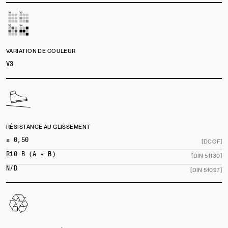
VARIATION DE COULEUR
V3
RÉSISTANCE AU GLISSEMENT
≥ 0,50
[DCOF]
R10 B (A + B)
[DIN 51130]
N/D
[DIN 51097]