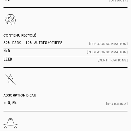
[DIN 51097]
CONTENU RECYCLÉ
32% DARK, 12% AUTRES/OTHERS
[PRÉ-CONSOMMATION]
N/D
[POST-CONSOMMATION]
LEED
[CERTIFICATIONS]
ABSORPTION D’EAU
≤ 0,5%
[ISO 10545-3]