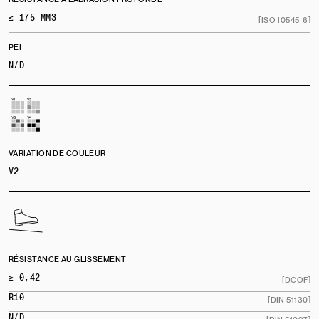
≤ 175 MM3
[ISO 10545-6]
PEI
N/D
VARIATION DE COULEUR
V2
RÉSISTANCE AU GLISSEMENT
≥ 0,42
[DCOF]
R10
[DIN 51130]
N/D