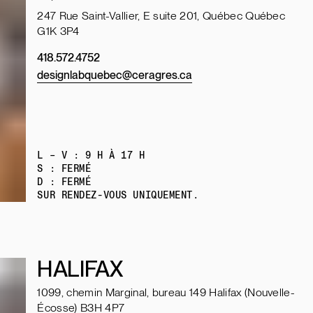
247 Rue Saint-Vallier, E suite 201, Québec Québec
G1K 3P4
418.572.4752
designlabquebec@ceragres.ca
L – V : 9 H À 17 H
S : FERMÉ
D : FERMÉ
SUR RENDEZ-VOUS UNIQUEMENT.
HALIFAX
1099, chemin Marginal, bureau 149 Halifax (Nouvelle-
Écosse) B3H 4P7