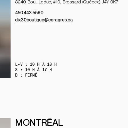
8240 Boul. Leduc, #10, Brossard (Québec) J4Y 0K7
450.443.5590
dix30boutique@ceragres.ca
L-V : 10 H À 18 H
S : 10 H À 17 H
D : FERMÉ
MONTRÉAL