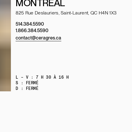
MONTRÉAL
825 Rue Deslauriers, Saint-Laurent, QC H4N 1X3
514.384.5590
1.866.384.5590
contact@ceragres.ca
L – V : 7 H 30 À 16 H
S : FERMÉ
D : FERMÉ