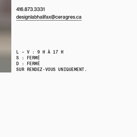
416.873.3331
designlabhalifax@ceragres.ca
L – V : 9 H À 17 H
S : FERMÉ
D : FERMÉ
SUR RENDEZ-VOUS UNIQUEMENT.
À PROPOS
CARRIÈRES