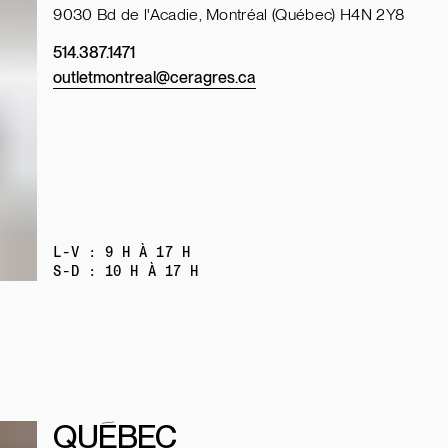
9030 Bd de l'Acadie, Montréal (Québec) H4N 2Y8
514.387.1471
outletmontreal@ceragres.ca
L-V : 9 H À 17 H
S-D : 10 H À 17 H
QUÉBEC