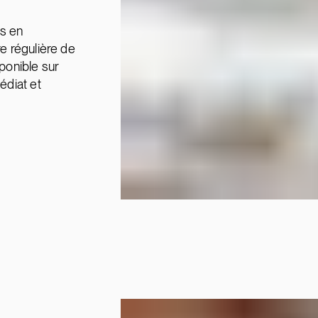
es en
re régulière de
sponible sur
édiat et