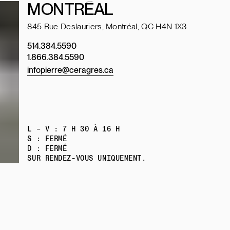
MONTRÉAL
845 Rue Deslauriers, Montréal, QC H4N 1X3
514.384.5590
1.866.384.5590
infopierre@ceragres.ca
L – V : 7 H 30 À 16 H
S : FERMÉ
D : FERMÉ
SUR RENDEZ-VOUS UNIQUEMENT.