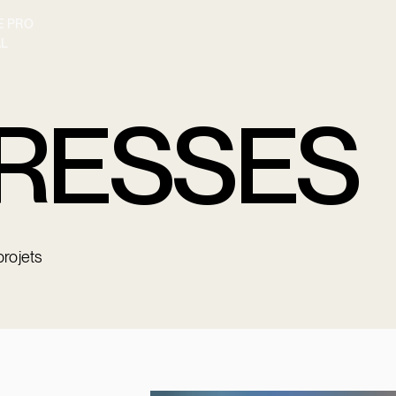
 PRO
L
RESSES
projets