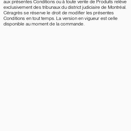
aux présentes Conditions ou à toute vente de Produits relève
exclusivement des tribunaux du district judiciaire de Montréal.
Céragrès se réserve le droit de modifier les présentes
Conditions en tout temps. La version en vigueur est celle
disponible au moment de la commande.
NOS ADRESSES
ATELIER DE PIERRE
PROGRAMME PRO
À PROPOS
CARRIÈRES
Je suis
Particulier
Professionnel.le