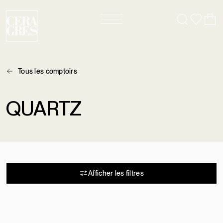
Tous les comptoirs
QUARTZ
5 résultats
Afficher les filtres
HANSTONE TAHITIAN
QUARTZITE QUANTRA
CREAM
BRANDENBURG
QUARTZ
QUARTZ