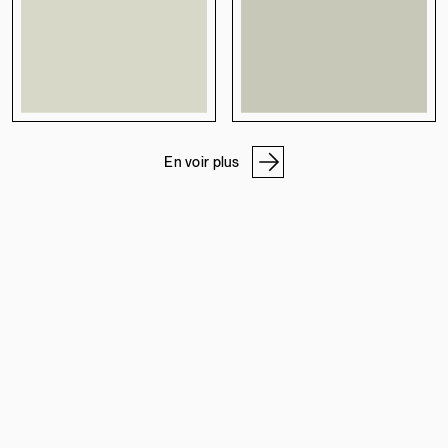
En voir plus
NOS ADRESSES
ATELIER DE PIERRE
PROGRAMME PRO
À PROPOS
CARRIÈRES