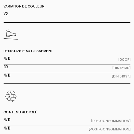
VARIATION DE COULEUR
V2
RÉSISTANCE AU GLISSEMENT
N/D
[DCOF]
R9
[DIN 51130]
N/D
[DIN 51097]
CONTENU RECYCLÉ
N/D
[PRÉ-CONSOMMATION]
N/D
[POST-CONSOMMATION]