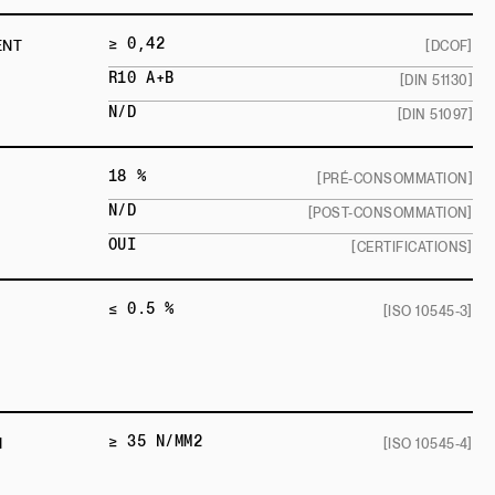
≥ 0,42
ENT
[DCOF]
R10 A+B
[DIN 51130]
N/D
[DIN 51097]
18 %
[PRÉ-CONSOMMATION]
N/D
[POST-CONSOMMATION]
OUI
[CERTIFICATIONS]
≤ 0.5 %
[ISO 10545-3]
≥ 35 N/MM2
N
[ISO 10545-4]