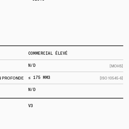
COMMERCIAL ÉLEVÉ
N/D
[MOHS]
≤ 175 MM3
ON PROFONDE
[ISO 10545-6]
N/D
V3