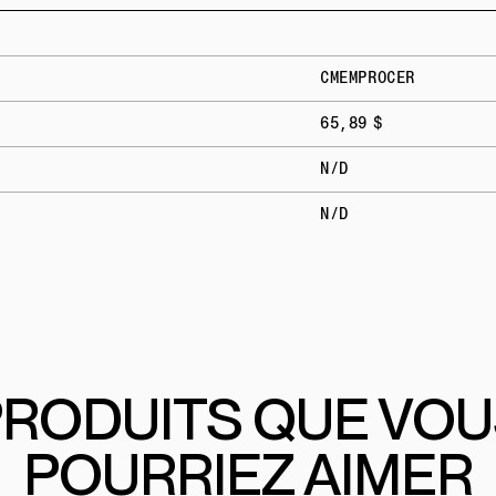
CMEMPROCER
65,89 $
N/D
N/D
RODUITS QUE VO
POURRIEZ AIMER