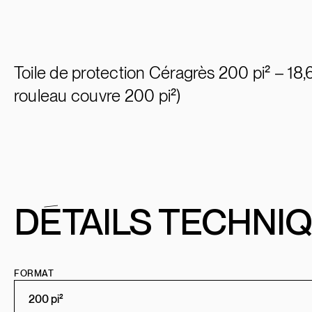
Toile de protection Céragrès
200 pi² – 18,
rouleau couvre 200 pi²)
D
É
T
AILS TECHNI
FORMAT