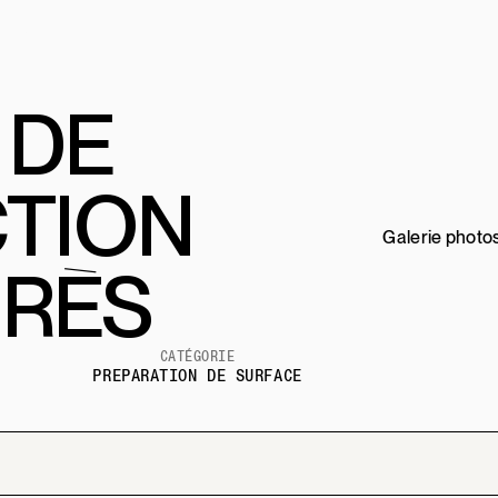
 PRO
L
 DE
TION
Galerie photo
RÈS
CATÉGORIE
PREPARATION DE SURFACE