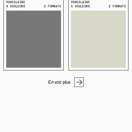
PORCELAINE
PORCELAINE
4 COULEURS
2 FORMATS
5 COULEURS
2 FORMATS
En voir plus
NOS ADRESSES
ATELIER DE PIERRE