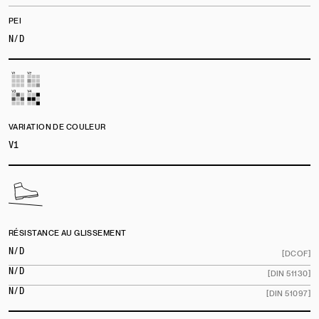
PEI
N/D
VARIATION DE COULEUR
V1
RÉSISTANCE AU GLISSEMENT
N/D
[DCOF]
N/D
[DIN 51130]
N/D
[DIN 51097]