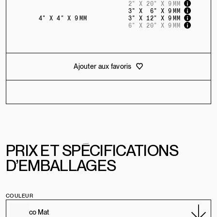
2" X 20" X 9 MM
3" X 6" X 9 MM
4" X 4" X 9 MM
3" X 12" X 9 MM
6" X 20" X 9 MM
Ajouter aux favoris
PRIX
E
T
SPÉCIFICATIONS
D’EMBALLAGES
COULEUR