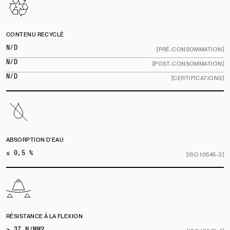
CONTENU RECYCLÉ
N/D
[PRÉ-CONSOMMATION]
N/D
[POST-CONSOMMATION]
N/D
[CERTIFICATIONS]
ABSORPTION D’EAU
≤ 0,5 %
[ISO 10545-3]
RÉSISTANCE À LA FLEXION
≥ 37 N/MM2