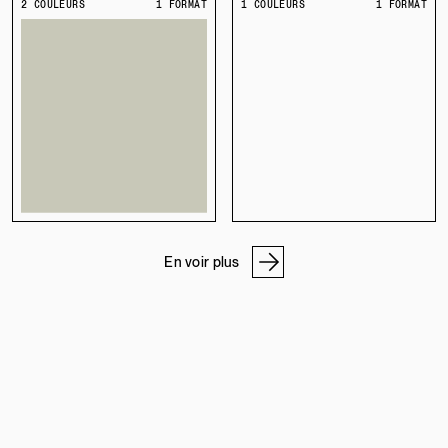
2 COULEURS
1 FORMAT
1 COULEURS
1 FORMAT
En voir plus
NOS ADRESSES
ATELIER DE PIERRE
PROGRAMME PRO