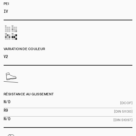
PEI
IV
VARIATION DE COULEUR
V2
RÉSISTANCE AU GLISSEMENT
N/D
[DCOF]
R9
[DIN 51130]
N/D
[DIN 51097]