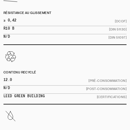
RÉSISTANCE AU GLISSEMENT
≥ 0,42
[DCOF]
R10 B
[DIN 51130]
N/D
[DIN 51097]
CONTENU RECYCLÉ
12.0
[PRÉ-CONSOMMATION]
N/D
[POST-CONSOMMATION]
LEED GREEN BUILDING
[CERTIFICATIONS]