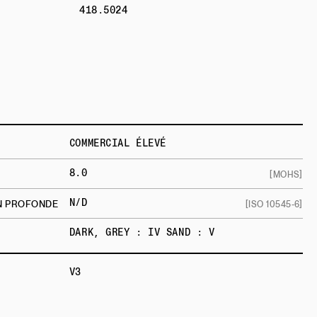
418.5024
COMMERCIAL ÉLEVÉ
8.0
[MOHS]
N/D
ON PROFONDE
[ISO 10545-6]
DARK, GREY : IV SAND : V
V3