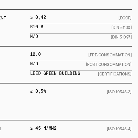
≥ 0,42
ENT
[DCOF]
R10 B
[DIN 51130]
N/D
[DIN 51097]
12.0
[PRÉ-CONSOMMATION]
N/D
[POST-CONSOMMATION]
LEED GREEN BUILDING
[CERTIFICATIONS]
≤ 0,5%
[ISO 10545-3]
≥ 45 N/MM2
N
[ISO 10545-4]