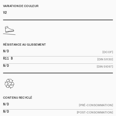
VARIATION DE COULEUR
V2
RÉSISTANCE AU GLISSEMENT
N/D
[DCOF]
R11 B
[DIN 51130]
N/D
[DIN 51097]
CONTENU RECYCLÉ
N/D
[PRÉ-CONSOMMATION]
N/D
[POST-CONSOMMATION]