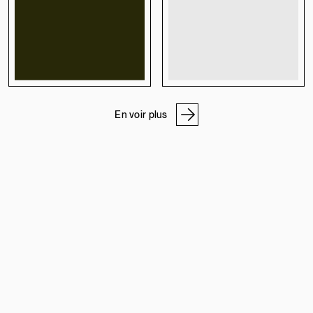
En voir plus
NOS ADRESSES
ATELIER DE PIERRE
PROGRAMME PRO
À PROPOS
CARRIÈRES