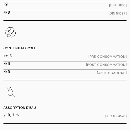
R9
[DIN 51130]
N/D
[DIN 51097]
CONTENU RECYCLÉ
30 %
[PRÉ-CONSOMMATION]
N/D
[POST-CONSOMMATION]
N/D
[CERTIFICATIONS]
ABSORPTION D’EAU
≤ 0,1 %
[ISO 10545-3]