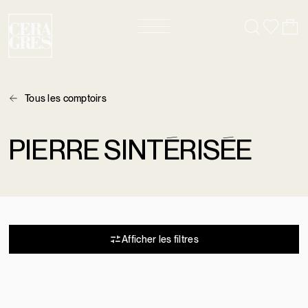
Tous les comptoirs
PIERRE SINTÉRISÉE
8 résultats
Afficher les filtres
DEKTON ALBARIUM
DEKTON AERIS
PORCELAINE
PORCELAINE
1 COULEURS
1 FORMAT
1 COULEURS
1 FORMAT