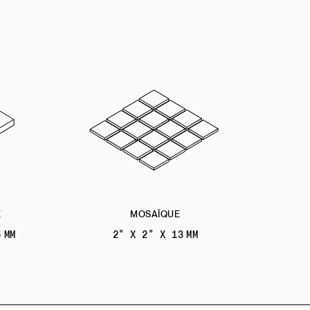
E
MOSAÏQUE
 MM
2" X 2" X 13 MM