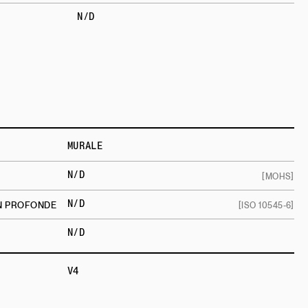
N/D
MURALE
N/D
[MOHS]
N/D
ON PROFONDE
[ISO 10545-6]
N/D
V4