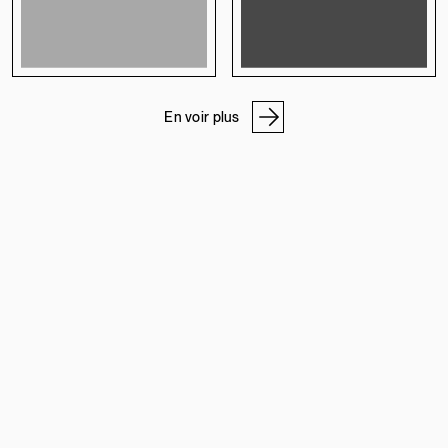
En voir plus
NOS ADRESSES
ATELIER DE PIERRE
PROGRAMME PRO
À PROPOS
CARRIÈRES